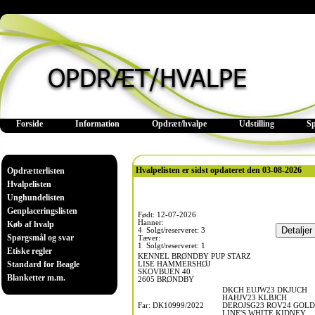
Forside
Information
Opdræt/hvalpe
Udstilling
S
Hvalpelisten er sidst opdateret den 03-08-2026
Opdrætterlisten
Hvalpelisten
Unghundelisten
Genplaceringslisten
Født: 12-07-2026
Hanner:
Køb af hvalp
4 Solgt/reserveret: 3
Spørgsmål og svar
Tæver:
1 Solgt/reserveret: 1
Etiske regler
KENNEL BRØNDBY PUP STARZ
Standard for Beagle
LISE HAMMERSHØJ
SKOVBUEN 40
Blanketter m.m.
2605 BRØNDBY
DKCH EUJW23 DKJUCH
HAHJV23 KLBJCH
Far: DK10999/2022
DEROJSG23 ROV24 GOLD
LINE'S WHITE KIDNEY