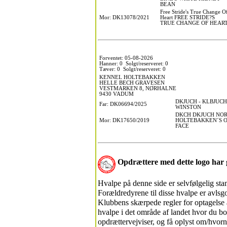
BEAN
Free Stride's True Change O
Mor: DK13078/2021
Heart FREE STRIDE?S
TRUE CHANGE OF HEAR
Forventet: 05-08-2026
Hanner: 0 Solgt/reserveret: 0
Tæver: 0 Solgt/reserveret: 0
KENNEL HOLTEBAKKEN
HELLE BECH GRAVESEN
VESTMARKEN 8, NØRHALNE
9430 VADUM
DKJUCH - KLBJUC
Far: DK06694/2025
WINSTON
DKCH DKJUCH NOR
Mor: DK17650/2019
HOLTEBAKKEN´S O
FACE
Opdrættere med dette logo ha
Hvalpe på denne side er selvfølgelig s
Forældredyrene til disse hvalpe er avls
Klubbens skærpede regler for optagelse a
hvalpe i det område af landet hvor du bo
opdrættervejviser, og få oplyst om/hvorn