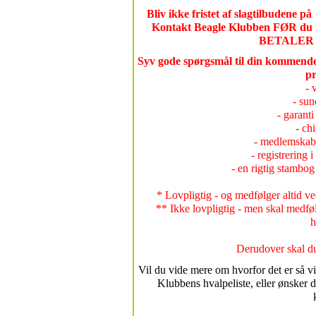
Bliv ikke fristet af slagtilbudene på
Kontakt Beagle Klubben FØR du kø
BETALER 
Syv gode spørgsmål til din kommende
pr
- 
- sun
- garanti
- ch
- medlemskab
- registrering
- en rigtig stambo
* Lovpligtig - og medfølger altid 
** Ikke lovpligtig - men skal med
h
Derudover skal du
Vil du vide mere om hvorfor det er så vi
Klubbens hvalpeliste, eller ønsker d