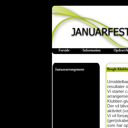
Forside
Information
Opdræt/h
Beagle Klubb
Januararrangement
Umiddelbart 
resultater 
Vi starter c
arrangemen
Klubben give
Der vil bli
aktivitet (v
Vi vil fors
(gen)skabe 
som har opn