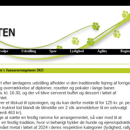
valpe
Udstilling
Spor
Lydighed
Agility
Regio
en`s Januararrangement 2025
efter lørdagens udstilling afholder vi den traditionelle fejring af forrig
og overrækkelse af diplomer, rosetter og pokaler i lange baner.
a. kl. 16.30, og der vil blive serveret buffet og dessert i løbet af
tet.
r et tilskud til spisningen, og du kan derfor melde til for 125 kr. pr. p
ve trukket lod blandt de tilmeldte om 2 stk anmeldelser til en selvvalgt
ærdi 463 kr).
øge at sætte en festlig ramme for arrangementet, så vær med til at
en festlig tradition, hvor vi behørigt hylder de hunde og ejere/opdrætt
ået metal i løbet af 2024 i deres respektive kategorier (lydighed, rall